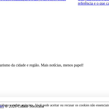
referência e o que ca
 turismo da cidade e região. Mais notícias, menos papel!
áfego e exibir anúncios. Você pode aceitar ou recusar os cookies não essenciai
ies
© 2026 Cidade Sorocaba