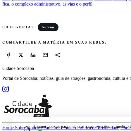
fica, o complexo administrativo, as vias e o perfil.
Notícias
CATEGORIAS:
COMPARTILHE A MATÉRIA EM SUAS REDES:
Cidade Sorocaba
Portal de Sorocaba: notícias, guia de atrações, gastronomia, cultura e
Usamos cookies para melhorar a sua experiência, medir o tr
Home
Sobre
Notícias
Parceiros
Contato
Política de Privacidade
Cook