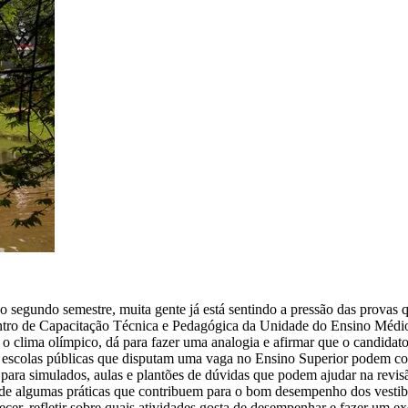
ara o segundo semestre, muita gente já está sentindo a pressão das prova
ntro de Capacitação Técnica e Pedagógica da Unidade do Ensino Médio
 o clima olímpico, dá para fazer uma analogia e afirmar que o candidato
e escolas públicas que disputam uma vaga no Ensino Superior podem con
ara simulados, aulas e plantões de dúvidas que podem ajudar na revisã
e algumas práticas que contribuem para o bom desempenho dos vestibula
er, refletir sobre quais atividades gosta de desempenhar e fazer um exe