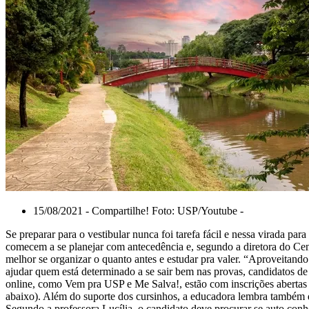
15/08/2021 - Compartilhe! Foto: USP/Youtube -
Se preparar para o vestibular nunca foi tarefa fácil e nessa virada p
comecem a se planejar com antecedência e, segundo a diretora do Ce
melhor se organizar o quanto antes e estudar pra valer. “Aproveitando
ajudar quem está determinado a se sair bem nas provas, candidatos d
online, como Vem pra USP e Me Salva!, estão com inscrições abertas p
abaixo). Além do suporte dos cursinhos, a educadora lembra também d
Segundo a professora Lucília, o candidato deve procurar se auto conhec