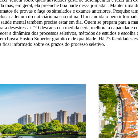
ida mas, em geral, ela preenche boa parte dessa jornada”. Manter uma di
 formatos de provas e faça os simulados e exames anteriores. Pesquise 
colocar a leitura do noticiário na sua rotina. Um candidato bem informa
saúde mental também precisa estar em dia. Quem se prepara para a mara
s para desestressar. “O descanso na medida certa melhora a capacidade 
recer a dinâmica dos processos seletivos, métodos de estudos e escolha 
uem busca Ensino Superior gratuito e de qualidade. Há 73 faculdades e
 ficar informado sobre os prazos do processo seletivo.