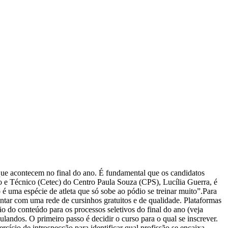
s que acontecem no final do ano. É fundamental que os candidatos
 e Técnico (Cetec) do Centro Paula Souza (CPS), Lucília Guerra, é
 é uma espécie de atleta que só sobe ao pódio se treinar muito”.Para
tar com uma rede de cursinhos gratuitos e de qualidade. Plataformas
o do conteúdo para os processos seletivos do final do ano (veja
ndos. O primeiro passo é decidir o curso para o qual se inscrever.
rcício de introspecção para identificar qual profissão se encaixa