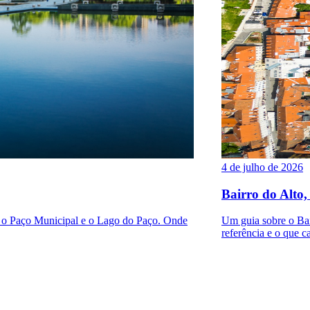
4 de julho de 2026
Bairro do Alto,
a o Paço Municipal e o Lago do Paço. Onde
Um guia sobre o Bair
referência e o que ca