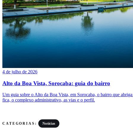
4 de julho de 2026
Alto da Boa Vista, Sorocaba: guia do bairro
Um guia sobre o Alto da Boa Vista, em Sorocaba, o bairro que abrig
fica, o complexo administrativo, as vias e o perfil.
Notícias
CATEGORIAS: