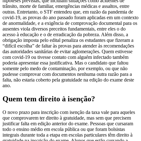
hipóteses previstas, que incluíam situações como acidentes de
trânsito, morte de familiar, emergências médicas e assaltos, entre
outras. Entretanto, o STF entendeu que, em razão da pandemia de
covid-19, as provas do ano passado foram aplicadas em um contexto
de anormalidade, e a exigência de comprovação documental para os
ausentes viola diversos preceitos fundamentais, entre eles o do
acesso à educação e o de erradicação da pobreza. Além disso, a
obrigação imposta pelo edital penaliza os estudantes que fizeram a
“difícil escolha” de faltar às provas para atender às recomendações
das autoridades sanitárias de evitar aglomerações. Quem estivesse
com covid-19 ou tivesse contato com alguém infectado também
poderia apresentar essa justificativa. Mas o candidato que faltou
somente pelo medo de contaminação, por exemplo, ou que não
pudesse comprovar com documentos nenhuma outra razão para a
falta, não estaria coberto pela gratuidade na edição do exame deste
ano.
Quem tem direito à isenção?
O novo prazo para inscrição com isenção da taxa vale para aqueles
que comprovarem ter direito à gratuidade, mas sem que precisem
justificar falta em edição anterior do exame. Pessoas que cursaram
todo o ensino médio em escola pública ou que foram bolsistas
integrais durante toda a etapa em escolas particulares têm direito à
gratuidade na inscrição do exame. Alunos que estão cursando a