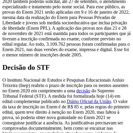
2020 também poderão solicitar, até 27 de setembro, o atendimento
especializado e tratamento pelo nome social. Para esse público, as
provas do Enem 2021 serão aplicadas em 9 e 16 de janeiro de 2022,
mesma data da realização do Enem para Pessoas Privadas de
Liberdade e jovens sob medida socioeducativa que inclua privação
de liberdade (Enem PPL). A aplicação das provas nos dias 21 e 28
de novembro de 2021 está mantida para todos os participantes que já
tiveram a inscrição confirmada no exame, conforme previsto no
edital regular. Ao todo, 3.109.762 pessoas foram confirmadas para o
Enem 2021, nas duas versões do exame, impressa e digital. Esse foi
o menor número de inscrições desde 2005.
Decisão do STF
O Instituto Nacional de Estudos e Pesquisas Educacionais Anísio
Teixeira (Inep) reabriu o prazo de inscrição para os isentos ausentes
no Enem 2020 em cumprimento a uma
decisão
do Supremo
Tribunal Federal (STF). A medida foi formalizada hoje (14) em
edital complementar publicado no
Diário Oficial da União
. O valor
da taxa de inscrição no Enem é de R$ 85 e, pelas regras do primeiro
edital, quem teve direito à isenção no Enem 2020, mas faltou à
prova, só poderia obter nova gratuidade no Enem 2021 se
conseguisse justificar a ausência. As justificativas precisavam ser
comprovadas documentalmente, bem como se encaixar nas