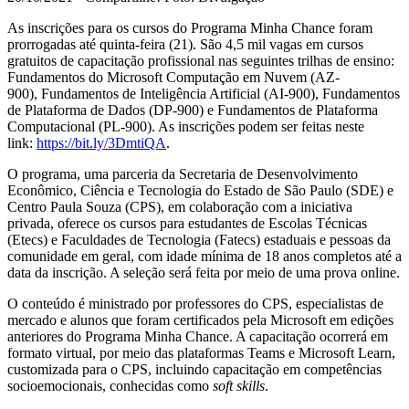
As inscrições para os cursos do Programa Minha Chance foram
prorrogadas até quinta-feira (21). São 4,5 mil vagas em cursos
gratuitos de capacitação profissional nas seguintes trilhas de ensino:
Fundamentos do Microsoft Computação em Nuvem (AZ-
900), Fundamentos de Inteligência Artificial (AI-900), Fundamentos
de Plataforma de Dados (DP-900) e Fundamentos de Plataforma
Computacional (PL-900). As inscrições podem ser feitas neste
link:
https://bit.ly/3DmtiQA
.
O programa, uma parceria da Secretaria de Desenvolvimento
Econômico, Ciência e Tecnologia do Estado de São Paulo (SDE) e
Centro Paula Souza (CPS), em colaboração com a iniciativa
privada, oferece os cursos para estudantes de Escolas Técnicas
(Etecs) e Faculdades de Tecnologia (Fatecs) estaduais e pessoas da
comunidade em geral, com idade mínima de 18 anos completos até a
data da inscrição. A seleção será feita por meio de uma prova online.
O conteúdo é ministrado por professores do CPS, especialistas de
mercado e alunos que foram certificados pela Microsoft em edições
anteriores do Programa Minha Chance. A capacitação ocorrerá em
formato virtual, por meio das plataformas Teams e Microsoft Learn,
customizada para o CPS, incluindo capacitação em competências
socioemocionais, conhecidas como
soft skills
.