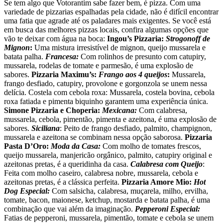
Se tem algo que Votorantim sabe fazer bem, é pizza. Com uma
variedade de pizzarias espalhadas pela cidade, não é difícil encontrar
uma fatia que agrade até os paladares mais exigentes. Se você está
em busca das melhores pizzas locais, confira algumas opções que
vão te deixar com água na boca:
Ingou’s Pizzaria:
Strogonoff de
Mignon
:
Uma mistura irresistível de mignon, queijo mussarela e
batata palha.
Francesa:
Com rolinhos de presunto com catupiry,
mussarela, rodelas de tomate e parmesão, é uma explosão de
sabores.
Pizzaria Maximu’s:
Frango aos 4 queijos
:
Mussarela,
frango desfiado, catupiry, provolone e gorgonzola se unem nessa
delícia. Costela com cebola roxa: Mussarela, costela bovina, cebola
roxa fatiada e pimenta biquinho garantem uma experiência única.
Simone Pizzaria e Choperia:
Mexicana:
Com calabresa,
mussarela, cebola, pimentão, pimenta e azeitona, é uma explosão de
sabores.
Siciliana
: Peito de frango desfiado, palmito, champignon,
mussarela e azeitona se combinam nessa opção saborosa.
Pizzaria
Pasta D’Oro:
Moda da Casa:
Com molho de tomates frescos,
queijo mussarela, manjericão orgânico, palmito, catupiry original e
azeitonas pretas, é a queridinha da casa.
Calabresa com Queijo
:
Feita com molho caseiro, calabresa nobre, mussarela, cebola e
azeitonas pretas, é a clássica perfeita.
Pizzaria Amore Mio:
Hot
Dog Especial:
Com salsicha, calabresa, muçarela, milho, ervilha,
tomate, bacon, maionese, ketchup, mostarda e batata palha, é uma
combinação que vai além da imaginação.
Pepperoni Especial:
Fatias de pepperoni, mussarela, pimentão, tomate e cebola se unem