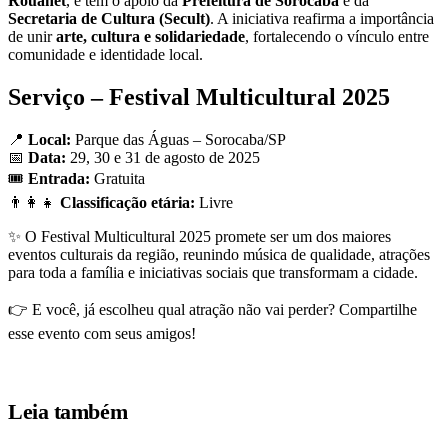
Rouanet
, e tem o apoio da
Prefeitura de Sorocaba
e da
Secretaria de Cultura (Secult)
. A iniciativa reafirma a importância
de unir
arte, cultura e solidariedade
, fortalecendo o vínculo entre
comunidade e identidade local.
Serviço – Festival Multicultural 2025
📍
Local:
Parque das Águas – Sorocaba/SP
📅
Data:
29, 30 e 31 de agosto de 2025
🎟️
Entrada:
Gratuita
👨‍👩‍👧
Classificação etária:
Livre
✨ O Festival Multicultural 2025 promete ser um dos maiores
eventos culturais da região, reunindo música de qualidade, atrações
para toda a família e iniciativas sociais que transformam a cidade.
👉 E você, já escolheu qual atração não vai perder? Compartilhe
esse evento com seus amigos!
Leia também