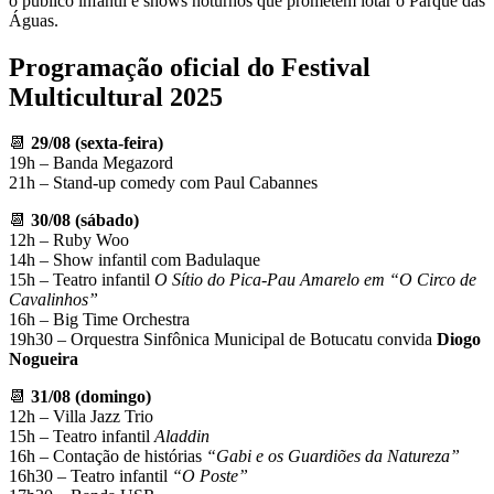
o público infantil e shows noturnos que prometem lotar o Parque das
Águas.
Programação oficial do Festival
Multicultural 2025
📆
29/08 (sexta-feira)
19h – Banda Megazord
21h – Stand-up comedy com Paul Cabannes
📆
30/08 (sábado)
12h – Ruby Woo
14h – Show infantil com Badulaque
15h – Teatro infantil
O Sítio do Pica-Pau Amarelo em “O Circo de
Cavalinhos”
16h – Big Time Orchestra
19h30 – Orquestra Sinfônica Municipal de Botucatu convida
Diogo
Nogueira
📆
31/08 (domingo)
12h – Villa Jazz Trio
15h – Teatro infantil
Aladdin
16h – Contação de histórias
“Gabi e os Guardiões da Natureza”
16h30 – Teatro infantil
“O Poste”