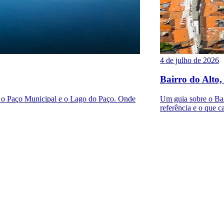
4 de julho de 2026
Bairro do Alto,
a o Paço Municipal e o Lago do Paço. Onde
Um guia sobre o Bair
referência e o que ca