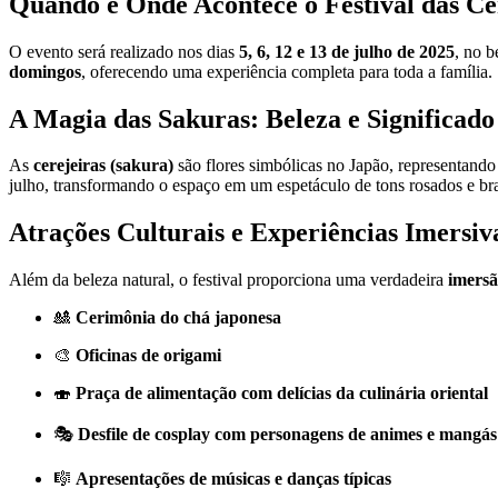
Quando e Onde Acontece o Festival das Ce
O evento será realizado nos dias
5, 6, 12 e 13 de julho de 2025
, no b
domingos
, oferecendo uma experiência completa para toda a família.
A Magia das Sakuras: Beleza e Significado
As
cerejeiras (sakura)
são flores simbólicas no Japão, representand
julho, transformando o espaço em um espetáculo de tons rosados e br
Atrações Culturais e Experiências Imersiv
Além da beleza natural, o festival proporciona uma verdadeira
imersã
🎎
Cerimônia do chá japonesa
🎨
Oficinas de origami
🍣
Praça de alimentação com delícias da culinária oriental
🎭
Desfile de cosplay com personagens de animes e mangás
🎼
Apresentações de músicas e danças típicas