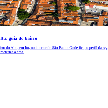
 Itu: guia do bairro
ro do Alto, em Itu, no interior de São Paulo. Onde fica, o perfil da reg
racteriza a área.