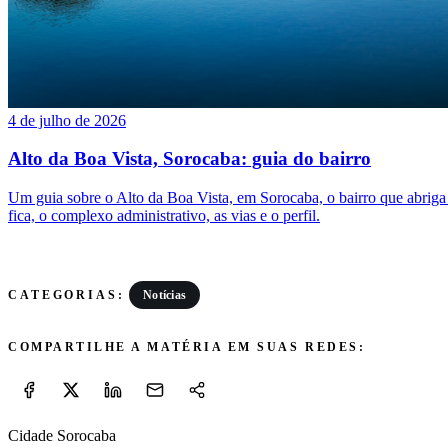
4 de julho de 2026
Alto da Boa Vista, Sorocaba: guia do bairro
Um guia sobre o Alto da Boa Vista, em Sorocaba, o bairro que abrig
fica, o complexo administrativo, as vias e o perfil.
Notícias
CATEGORIAS:
COMPARTILHE A MATÉRIA EM SUAS REDES:
Cidade Sorocaba