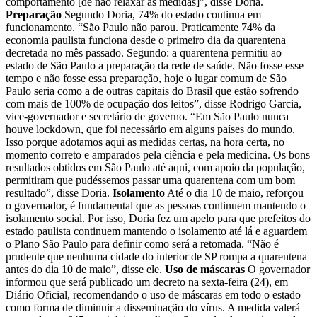
comportamento [de não relaxar as medidas]”, disse Doria.
Preparação
Segundo Doria, 74% do estado continua em
funcionamento. “São Paulo não parou. Praticamente 74% da
economia paulista funciona desde o primeiro dia da quarentena
decretada no mês passado. Segundo: a quarentena permitiu ao
estado de São Paulo a preparação da rede de saúde. Não fosse esse
tempo e não fosse essa preparação, hoje o lugar comum de São
Paulo seria como a de outras capitais do Brasil que estão sofrendo
com mais de 100% de ocupação dos leitos”, disse Rodrigo Garcia,
vice-governador e secretário de governo. “Em São Paulo nunca
houve lockdown, que foi necessário em alguns países do mundo.
Isso porque adotamos aqui as medidas certas, na hora certa, no
momento correto e amparados pela ciência e pela medicina. Os bons
resultados obtidos em São Paulo até aqui, com apoio da população,
permitiram que pudéssemos passar uma quarentena com um bom
resultado”, disse Doria.
Isolamento
Até o dia 10 de maio, reforçou
o governador, é fundamental que as pessoas continuem mantendo o
isolamento social. Por isso, Doria fez um apelo para que prefeitos do
estado paulista continuem mantendo o isolamento até lá e aguardem
o Plano São Paulo para definir como será a retomada. “Não é
prudente que nenhuma cidade do interior de SP rompa a quarentena
antes do dia 10 de maio”, disse ele.
Uso de máscaras
O governador
informou que será publicado um decreto na sexta-feira (24), em
Diário Oficial, recomendando o uso de máscaras em todo o estado
como forma de diminuir a disseminação do vírus. A medida valerá