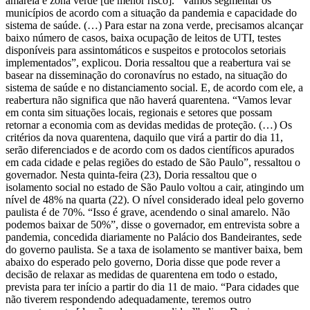
amarela e zona verde [de menor risco]. “Vamos segmentar os
municípios de acordo com a situação da pandemia e capacidade do
sistema de saúde. (…) Para estar na zona verde, precisamos alcançar
baixo número de casos, baixa ocupação de leitos de UTI, testes
disponíveis para assintomáticos e suspeitos e protocolos setoriais
implementados”, explicou. Doria ressaltou que a reabertura vai se
basear na disseminação do coronavírus no estado, na situação do
sistema de saúde e no distanciamento social. E, de acordo com ele, a
reabertura não significa que não haverá quarentena. “Vamos levar
em conta sim situações locais, regionais e setores que possam
retornar a economia com as devidas medidas de proteção. (…) Os
critérios da nova quarentena, daquilo que virá a partir do dia 11,
serão diferenciados e de acordo com os dados científicos apurados
em cada cidade e pelas regiões do estado de São Paulo”, ressaltou o
governador. Nesta quinta-feira (23), Doria ressaltou que o
isolamento social no estado de São Paulo voltou a cair, atingindo um
nível de 48% na quarta (22). O nível considerado ideal pelo governo
paulista é de 70%. “Isso é grave, acendendo o sinal amarelo. Não
podemos baixar de 50%”, disse o governador, em entrevista sobre a
pandemia, concedida diariamente no Palácio dos Bandeirantes, sede
do governo paulista. Se a taxa de isolamento se mantiver baixa, bem
abaixo do esperado pelo governo, Doria disse que pode rever a
decisão de relaxar as medidas de quarentena em todo o estado,
prevista para ter início a partir do dia 11 de maio. “Para cidades que
não tiverem respondendo adequadamente, teremos outro