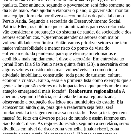
paulista. Esse anúncio, segundo o governador, será feito somente no
dia 8 de maio. Para ajudar a elaborar o plano, o governador montou
uma equipe, formada por diversos economistas do país, tal como
Persio Árida. Segundo a secretária de Desenvolvimento Social,
Patricia Ellen, os critérios que serão utilizados para essa retomada
vão considerar a preparação do sistema de saúde, da sociedade e dos
setores econômicos. “Queremos atender os setores com maior
vulnerabilidade econômica. Então vamos priorizar setores que têm
maior vulnerabilidade e menor risco do ponto de vista do
enfrentamento da pandemia para que eles sejam retomados e
acolhidos mais rapidamente”, disse a secretária. Em entrevista ao
jornal Bom Dia São Paulo nesta quinta-feira (23), a secretária citou
alguns setores considerados mais vulneráveis: “o comércio, a
atividade imobiliária, construção, toda parte de turismo, cultura,
economia criativa. Então, essa é a primeira lista como exemplo que a
gente sabe que são setores mais impactados e que precisam de uma
atuação emergencial mais focada”.
Reabertura regionalizada
A
abertura, segundo Patrícia, será feita de forma regionalizada,
observando a ocupação dos leitos nos municípios do estado. Ela
acrescentou ainda que, para que a reabertura seja feita, será
fundamental a testagem em massa no estado. “Isso [a testagem em
massa] foi feito em diversos países do mundo e assim faremos em
São Paulo”, disse. As regiões do estado, segundo a secretária, serão
divididas em nível de risco: zona vermelha [maior risco], zona