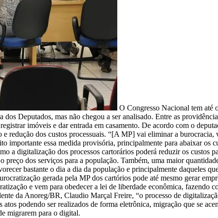
O Congresso Nacional tem até o 
ra dos Deputados, mas não chegou a ser analisado. Entre as providências
omo registrar imóveis e dar entrada em casamento. De acordo com o de
ão e redução dos custos processuais. “[A MP] vai eliminar a burocracia, 
o importante essa medida provisória, principalmente para abaixar os cus
 a digitalização dos processos cartorários poderá reduzir os custos pa
o preço dos serviços para a população. Também, uma maior quantidade d
avorecer bastante o dia a dia da população e principalmente daqueles q
burocratização gerada pela MP dos cartórios pode até mesmo gerar emp
cratização e vem para obedecer a lei de liberdade econômica, fazendo 
ente da Anoreg/BR, Claudio Marçal Freire, “o processo de digitalizaçã
os atos podendo ser realizados de forma eletrônica, migração que se ace
e migrarem para o digital.