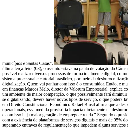
municípios e Santas Casas”.
última terça-feira (03), o assunto estava na pauta de votação da Câma
possível realizar diversos processos de forma totalmente digital, c
sistema processual e cartorial brasileiro, por meio da desburocratizaç
digitalização. Quem vai ganhar com isso é o consumidor. Então, é muit
em finanças Marcos Melo, diretor da Valorum Empresarial, explica como
um ambiente de maior competição, o que possivelmente fará diminuir 
se digitalizando, deverá haver novos tipos de serviço, o que poderá f
em Direito Constitucional Econômico Rafael Brasil afirma que a des
operacionais, essa medida provisória impacta diretamente na desburo
e com isso haja maior geração de emprego e renda.” Segundo o presid
com a existência de plataformas de serviços digitais e mais de 95% d
superando entraves de regulamentação que impedem alguns serviços d