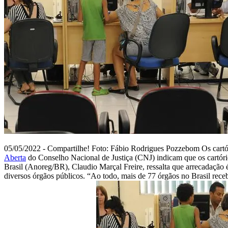
05/05/2022 - Compartilhe! Foto: Fábio Rodrigues Pozzebom Os cartór
Aberta
do Conselho Nacional de Justiça (CNJ) indicam que os cartóri
Brasil (Anoreg/BR), Claudio Marçal Freire, ressalta que arrecadação é
diversos órgãos públicos. “Ao todo, mais de 77 órgãos no Brasil receb