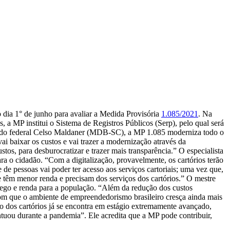
dia 1° de junho para avaliar a Medida Provisória
1.085/2021
. Na
, a MP institui o Sistema de Registros Públicos (Serp), pelo qual será
putado federal Celso Maldaner (MDB-SC), a MP 1.085 moderniza todo o
vai baixar os custos e vai trazer a modernização através da
tos, para desburocratizar e trazer mais transparência.” O especialista
ra o cidadão. “Com a digitalização, provavelmente, os cartórios terão
e pessoas vai poder ter acesso aos serviços cartoriais; uma vez que,
ue têm menor renda e precisam dos serviços dos cartórios.” O mestre
rego e renda para a população. “Além da redução dos custos
com que o ambiente de empreendedorismo brasileiro cresça ainda mais
o dos cartórios já se encontra em estágio extremamente avançado,
ntuou durante a pandemia”. Ele acredita que a MP pode contribuir,