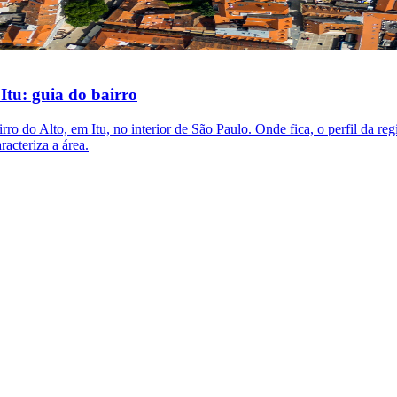
 Itu: guia do bairro
ro do Alto, em Itu, no interior de São Paulo. Onde fica, o perfil da reg
racteriza a área.