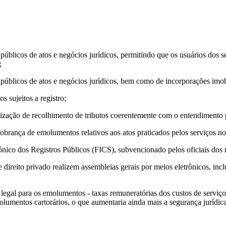
 públicos de atos e negócios jurídicos, permitindo que os usuários dos s
;
 públicos de atos e negócios jurídicos, bem como de incorporações imobi
s sujeitos a registro;
calização de recolhimento de tributos coerentemente com o entendimento 
obrança de emolumentos relativos aos atos praticados pelos serviços nota
ico dos Registros Públicos (FICS), subvencionado pelos oficiais dos r
e direito privado realizem assembleias gerais por meios eletrônicos, incl
o legal para os emolumentos - taxas remuneratórias dos custos de servi
mentos cartorários, o que aumentaria ainda mais a segurança jurídica e