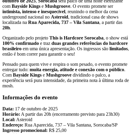
outubro de 2025
,
Sorocaba
será palco de uma noite eletrizante
com
Bayside Kings
e
Mushgroove
. O evento promete ser
intimista, intenso e inesquecível
, reunindo o melhor da cena
underground nacional no
Asteroid
, tradicional casa de shows
localizada na
Rua Aparecida, 737 – Vila Santana
, a partir das
20h
.
Organizado pelo projeto
This is Hardcore Sorocaba
, o show está
100% confirmado
e traz
duas grandes referências do hardcore
brasileiro
em uma única apresentação. Os ingressos são
limitados
,
então é bom correr para garantir o seu!
Pensado para quem vive e respira o som pesado, o evento promete
entregar tudo:
muita energia, atitude e conexão com o público
.
Com
Bayside Kings
e
Mushgroove
dividindo o palco, a
experiência será pura intensidade, da primeira nota à última roda de
mosh.
Informações do evento
Data:
17 de outubro de 2025
Horário:
A partir das 20h (encerramento previsto para 23h30)
Local:
Asteroid
Endereço:
Rua Aparecida, 737 – Vila Santana, Sorocaba/SP
Ingresso promocional:
R$ 25,00